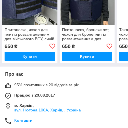
Плитоноска, чохол для
Плитоноска, бронежилет,
Такт
плит із розвантаженням
чохол для бронеплит із
чохо
для військового ВСУ, синій
розвантаженням для
розв
текстильний
військового ВСУ, синій
війс
650
650
650
₴
₴
текстильний
Купити
Купити
Про нас
95% позитивних з 20 відгуків за рік
Працює з 29.08.2017
м. Харків,
вул. Нютона 100А, Харків, , Україна
Контакти