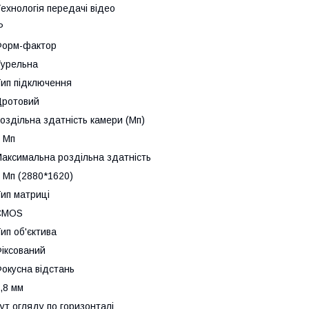
ехнологія передачі відео
P
Форм-фактор
урельна
ип підключення
Дротовий
оздільна здатність камери (Мп)
 Мп
аксимальна роздільна здатність
 Мп (2880*1620)
ип матриці
CMOS
ип об'єктива
іксований
окусна відстань
,8 мм
ут огляду по горизонталі