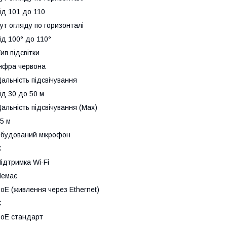
ід 101 до 110
ут огляду по горизонталі
ід 100° до 110°
ип підсвітки
нфра червона
альність підсвічування
ід 30 до 50 м
альність підсвічування (Max)
5 м
будований мікрофон
Є
ідтримка Wi-Fi
Немає
oE (живлення через Ethernet)
Є
oE стандарт