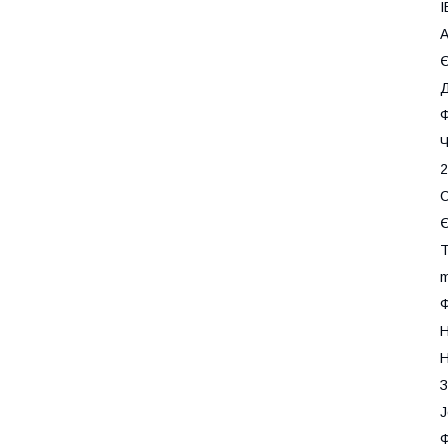
I
А
Д
Ф
Ч
2
С
Т
m
Ф
Н
H
З
J
Ф