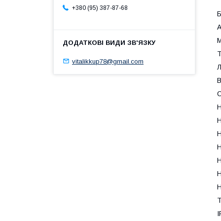
+380 (95) 387-87-68
A
T
vitalikkup78@gmail.com
Л
B
С
H
H
H
H
H
H
Т
I