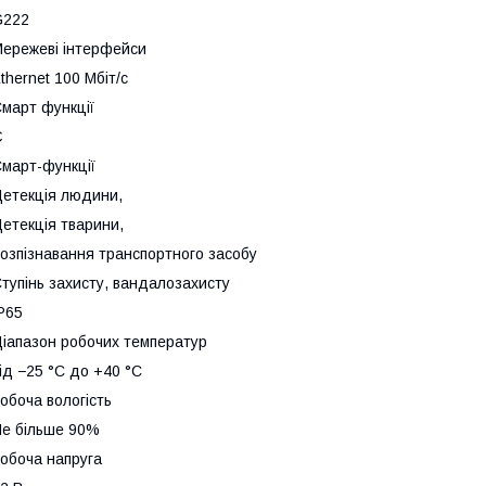
G222
ережеві інтерфейси
thernet 100 Мбіт/с
март функції
Є
март-функції
етекція людини
,
етекція тварини
,
озпізнавання транспортного засобу
тупінь захисту, вандалозахисту
P65
іапазон робочих температур
ід −25 °C до +40 °C
обоча вологість
е більше 90%
обоча напруга