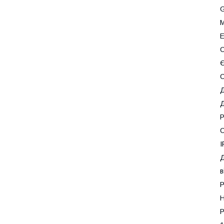
М
E
С
С
Д
Д
Р
С
I
Д
в
Р
Н
Р