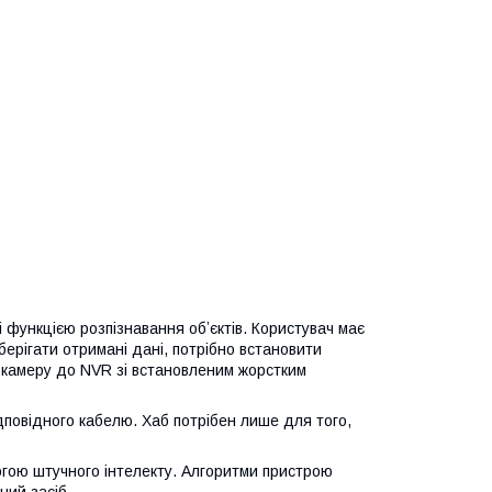
 функцією розпізнавання обʼєктів. Користувач має
зберігати отримані дані, потрібно встановити
и камеру до NVR зі встановленим жорстким
дповідного кабелю. Хаб потрібен лише для того,
огою штучного інтелекту. Алгоритми пристрою
ний засіб.