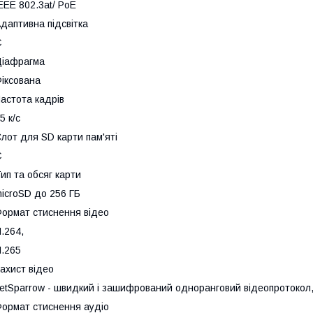
EEE 802.3at/ PoE
даптивна підсвітка
Є
іафрагма
іксована
астота кадрів
5 к/с
лот для SD карти пам'яті
Є
ип та обсяг карти
icroSD до 256 ГБ
ормат стиснення відео
.264
,
.265
ахист відео
etSparrow - швидкий і зашифрований одноранговий відеопротокол
ормат стиснення аудіо