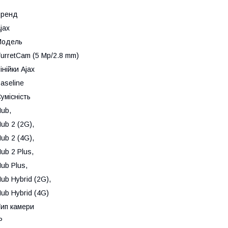
Бренд
jax
Модель
urretCam (5 Mp/2.8 mm)
інійки Ajax
aseline
умісність
Hub
,
ub 2 (2G)
,
ub 2 (4G)
,
ub 2 Plus
,
ub Plus
,
ub Hybrid (2G)
,
ub Hybrid (4G)
ип камери
P