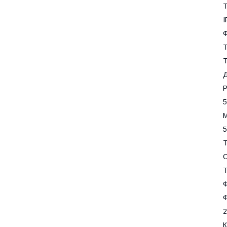
Т
I
Т
Т
Р
5
М
5
Т
Т
Ф
Ф
2
К