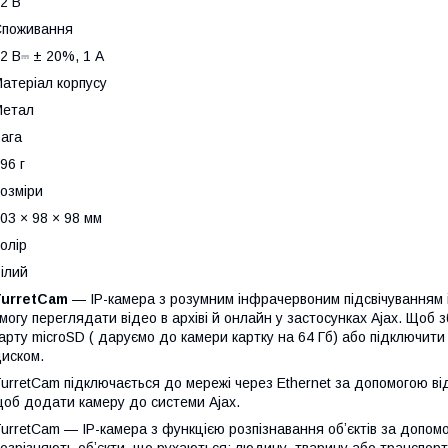
2 В
Споживання
2 В⎓ ± 20%, 1 А
атеріал корпусу
Метал
ага
96 г
озміри
03 × 98 × 98 мм
олір
ілий
TurretCam
— IP-камера з розумним інфрачервоним підсвічуванням і
могу переглядати відео в архіві й онлайн у застосунках Ajax. Щоб 
арту microSD ( даруємо до камери картку на 64 Гб) або підключит
иском.
urretCam підключається до мережі через Ethernet за допомогою ві
об додати камеру до системи Ajax.
urretCam — IP-камера з функцією розпізнавання обʼєктів за допом
озрізняють обʼєкти, що рухаються: людину, тварину або транспорт