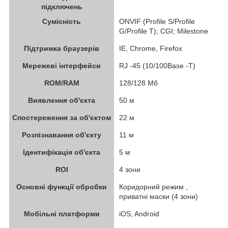
підключень
Сумісність
ONVIF (Profile S/Profile
G/Profile T); CGI; Milestone
Підтримка браузерів
IE, Chrome, Firefox
Мережеві інтерфейси
RJ -45 (10/100Base -T)
ROM/RAM
128/128 Mб
Виявлення об'єкта
50 м
Спостереження за об'єктом
22 м
Розпізнавання об'єкту
11 м
Ідентифікація об'єкта
5 м
ROI
4 зони
Основні функції обробки
Коридорний режим ,
приватні маски (4 зони)
Мобільні платформи
iOS, Android