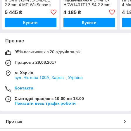
2.8mm 4 МП WizSense з
HDW1431T1P-S4 2.8mm
4 Mп
подвійним підсвічуванням
Dah
5 445
4 185
4 1
₴
₴
та мікрофоном
Купити
Купити
Про нас
95% позитивних з 20 відгуків за рік
Працює з 29.08.2017
м. Харків,
вул. Нютона 100А, Харків, , Україна
Контакти
Сьогодні працює з 10:00 до 18:00
Показати весь графік роботи
Про нас