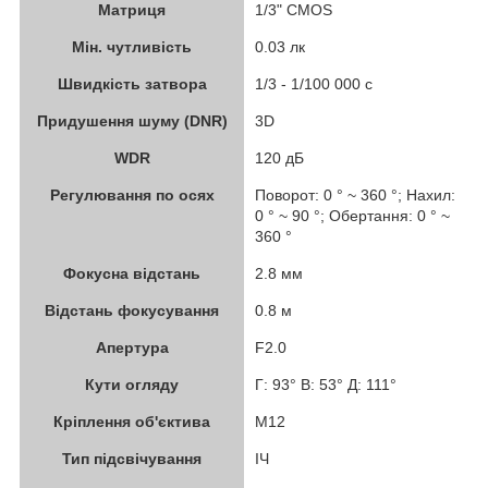
Матриця
1/3" CMOS
Мін. чутливість
0.03 лк
Швидкість затвора
1/3 - 1/100 000 с
Придушення шуму (DNR)
3D
WDR
120 дБ
Регулювання по осях
Поворот: 0 ° ~ 360 °; Нахил:
0 ° ~ 90 °; Обертання: 0 ° ~
360 °
Фокусна відстань
2.8 мм
Відстань фокусування
0.8 м
Апертура
F2.0
Кути огляду
Г: 93° В: 53° Д: 111°
Кріплення об'єктива
М12
Тип підсвічування
ІЧ