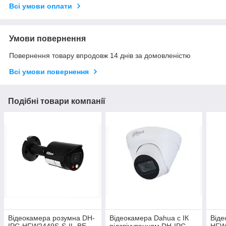
Всі умови оплати
Умови повернення
Повернення товару впродовж 14 днів за домовленістю
Всі умови повернення
Подібні товари компанії
Відеокамера розумна DH-
Відеокамера Dahua c ІК
Віде
IPC-HFW2449S-S-IL-BE
підсвічуванням DH-IPC-
HFW