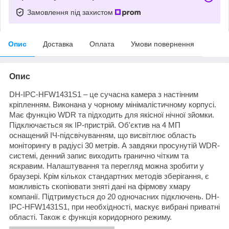
Замовлення під захистом
Опис
Доставка
Оплата
Умови повернення
Опис
DH-IPC-HFW1431S1 – це сучасна камера з настінним
кріпленням. Виконана у чорному мінімалістичному корпусі.
Має функцію WDR та підходить для якісної нічної зйомки.
Підключається як IP-пристрій. Об'єктив на 4 МП
оснащений ІЧ-підсвічуванням, що висвітлює область
моніторингу в радіусі 30 метрів. А завдяки просунутій WDR-
системі, денний запис виходить гранично чітким та
яскравим. Налаштування та перегляд можна зробити у
браузері. Крім кількох стандартних методів зберігання, є
можливість скопіювати зняті дані на фірмову хмару
компанії. Підтримується до 20 одночасних підключень. DH-
IPC-HFW1431S1, при необхідності, маскує вибрані приватні
області. Також є функція коридорного режиму.