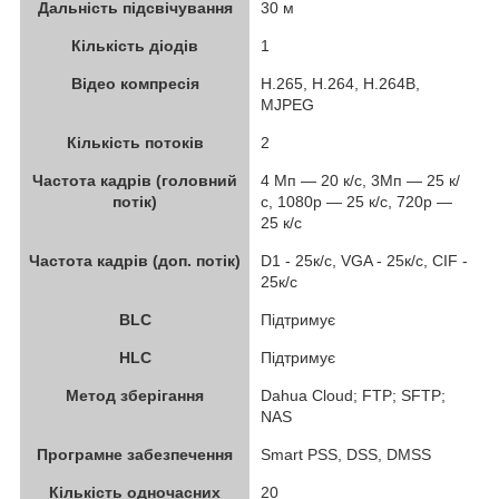
Дальність підсвічування
30 м
Кількість діодів
1
Відео компресія
H.265, H.264, H.264B,
MJPEG
Кількість потоків
2
Частота кадрів (головний
4 Мп — 20 к/с, 3Мп — 25 к/
потік)
с, 1080р — 25 к/с, 720р —
25 к/с
Частота кадрів (доп. потік)
D1 - 25к/c, VGA - 25к/с, CIF -
25к/с
BLC
Підтримує
HLC
Підтримує
Метод зберігання
Dahua Cloud; FTP; SFTP;
NAS
Програмне забезпечення
Smart PSS, DSS, DMSS
Кількість одночасних
20