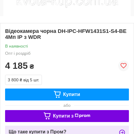
Відеокамера чорна DH-IPC-HFW1431S1-S4-BE
4Мп IP з WDR
В наявності
Опт і роздріб
4 185
₴
3 800 ₴
від 5 шт.
Купити
або
Купити з
Що таке купити з Пром?