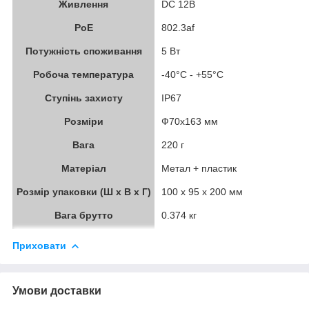
Живлення
DC 12В
PoE
802.3af
Потужність споживання
5 Вт
Робоча температура
-40°C - +55°C
Ступінь захисту
IP67
Розміри
Ф70x163 мм
Вага
220 г
Матеріал
Метал + пластик
Розмір упаковки (Ш х В х Г)
100 x 95 x 200 мм
Вага брутто
0.374 кг
Приховати
Умови доставки