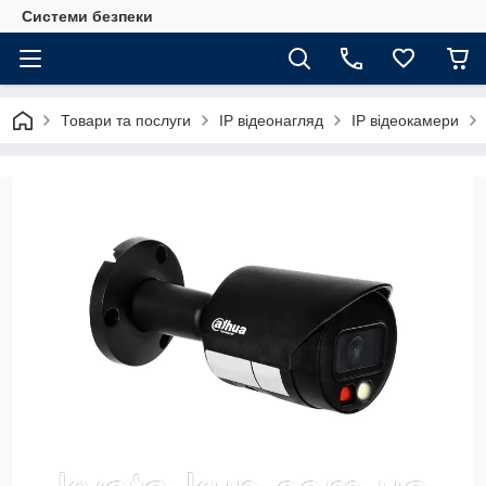
Системи безпеки
Товари та послуги
ІР відеонагляд
IP відеокамери