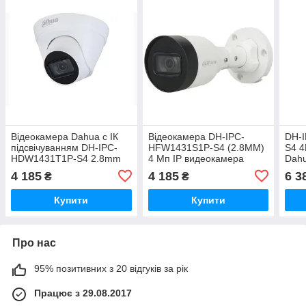
Відеокамера Dahua c ІК
Відеокамера DH-IPC-
DH-
підсвічуванням DH-IPC-
HFW1431S1P-S4 (2.8ММ)
S4 4
HDW1431T1P-S4 2.8mm
4 Mп IP видеокамера
Dahu
Dahua
об'є
4 185
4 185
6 3
₴
₴
Купити
Купити
Про нас
95% позитивних з 20 відгуків за рік
Працює з 29.08.2017