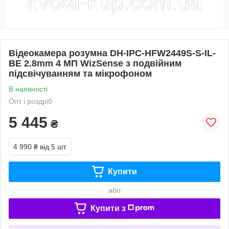
Відеокамера розумна DH-IPC-HFW2449S-S-IL-
BE 2.8mm 4 МП WizSense з подвійним
підсвічуванням та мікрофоном
В наявності
Опт і роздріб
5 445
₴
4 990 ₴
від 5 шт.
Купити
або
Купити з