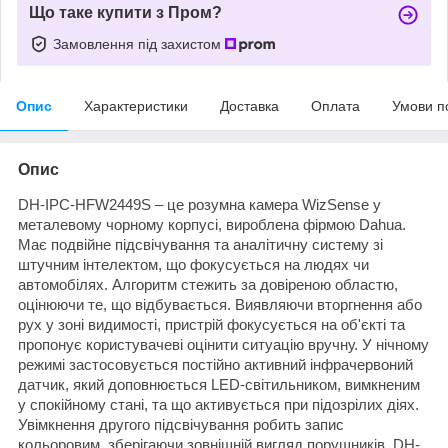
Що таке купити з Пром?
Замовлення під захистом
Опис
Характеристики
Доставка
Оплата
Умови п
Опис
DH-IPC-HFW2449S – це розумна камера WizSense у
металевому чорному корпусі, вироблена фірмою Dahua.
Має подвійне підсвічування та аналітичну систему зі
штучним інтелектом, що фокусується на людях чи
автомобілях. Алгоритм стежить за довіреною областю,
оцінюючи те, що відбувається. Виявляючи вторгнення або
рух у зоні видимості, пристрій фокусується на об'єкті та
пропонує користувачеві оцінити ситуацію вручну. У нічному
режимі застосовується постійно активний інфрачервоний
датчик, який доповнюється LED-світильником, вимкненим
у спокійному стані, та що активується при підозрілих діях.
Увімкнення другого підсвічування робить запис
кольоровим, зберігаючи зовнішній вигляд порушників. DH-