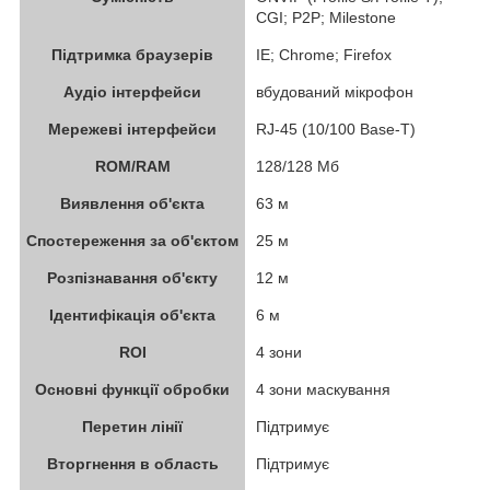
CGI; P2P; Milestone
Підтримка браузерів
IE; Chrome; Firefox
Аудіо інтерфейси
вбудований мікрофон
Мережеві інтерфейси
RJ-45 (10/100 Base-T)
ROM/RAM
128/128 Мб
Виявлення об'єкта
63 м
Спостереження за об'єктом
25 м
Розпізнавання об'єкту
12 м
Ідентифікація об'єкта
6 м
ROI
4 зони
Основні функції обробки
4 зони маскування
Перетин лінії
Підтримує
Вторгнення в область
Підтримує