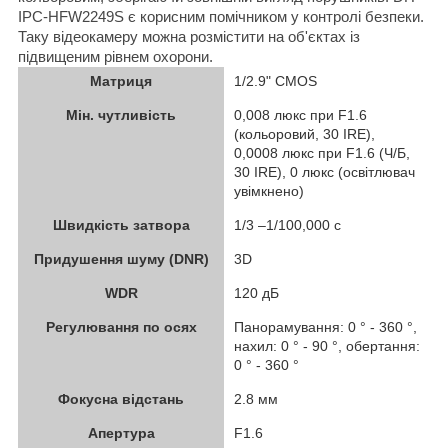
IPC-HFW2249S є корисним помічником у контролі безпеки.
Таку відеокамеру можна розмістити на об'єктах із
підвищеним рівнем охорони.
Матриця
1/2.9" CMOS
Мін. чутливість
0,008 люкс при F1.6
(кольоровий, 30 IRE),
0,0008 люкс при F1.6 (Ч/Б,
30 IRE), 0 люкс (освітлювач
увімкнено)
Швидкість затвора
1/3 –1/100,000 с
Придушення шуму (DNR)
3D
WDR
120 дБ
Регулювання по осях
Панорамування: 0 ° - 360 °,
нахил: 0 ° - 90 °, обертання:
0 ° - 360 °
Фокусна відстань
2.8 мм
Апертура
F1.6