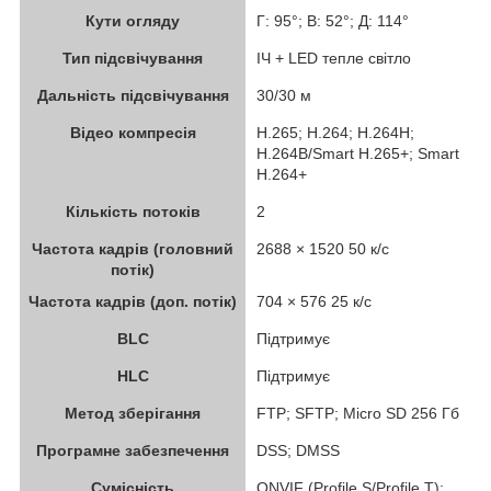
Кути огляду
Г: 95°; В: 52°; Д: 114°
Тип підсвічування
ІЧ + LED тепле світло
Дальність підсвічування
30/30 м
Відео компресія
H.265; H.264; H.264H;
H.264B/Smart H.265+; Smart
H.264+
Кількість потоків
2
Частота кадрів (головний
2688 × 1520 50 к/с
потік)
Частота кадрів (доп. потік)
704 × 576 25 к/с
BLC
Підтримує
HLC
Підтримує
Метод зберігання
FTP; SFTP; Micro SD 256 Гб
Програмне забезпечення
DSS; DMSS
Сумісність
ONVIF (Profile S/Profile T);