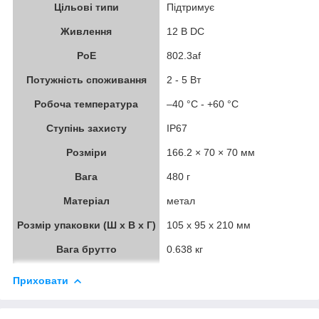
Цільові типи
Підтримує
Живлення
12 В DC
PoE
802.3af
Потужність споживання
2 - 5 Вт
Робоча температура
–40 °C - +60 °C
Ступінь захисту
IP67
Розміри
166.2 × 70 × 70 мм
Вага
480 г
Матеріал
метал
Розмір упаковки (Ш х В х Г)
105 x 95 x 210 мм
Вага брутто
0.638 кг
Приховати