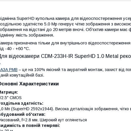
ідмінна SuperHD купольна камера для відеоспостереження усе
оздільною здатністю 5.0 Мр генерує чітке зображення з високою
ображення на відстані до 20 метрів вночі. Об'єктив камери має 
ідмінну якість зображення.
амера призначена тільки для внутрішнього відеоспостереження
ід -40 - +60 °С.
Для відеокамери CDM-233H-IR SuperHD 1.0 Metal ре
1
БАЗА PMB
– це на 100% якісний та акуратний монтаж, захист від пог
аній комутаційній базі.
Основні Характеристики
Матриця:
/2.5" CMOS
оздільна здатність:
,0 Мп (SuperHD 2592x1944). Висока деталізація зображення, чітко
Вбудований об'єктив:
іксований, f=2.8 мм. Широкий кут оглянеться
идимість в повній темряві:
о 20 м