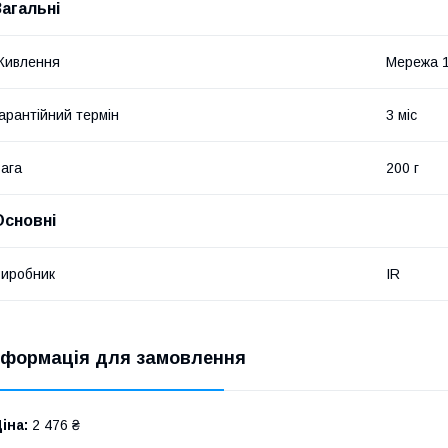
Загальні
Живлення
Мережа 
арантійний термін
3 міс
ага
200 г
Основні
иробник
IR
нформація для замовлення
іна:
2 476 ₴