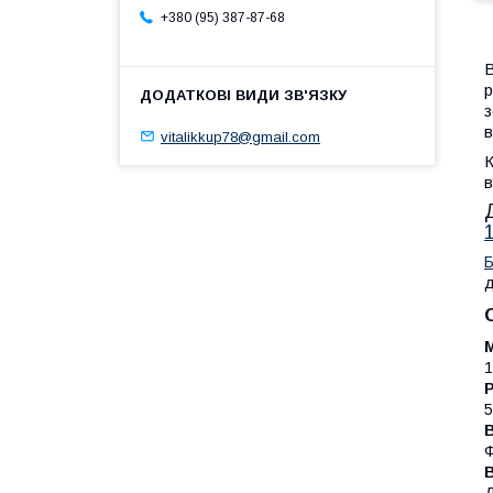
+380 (95) 387-87-68
В
р
з
в
vitalikkup78@gmail.com
К
в
д
1
Р
5
Ф
В
Д