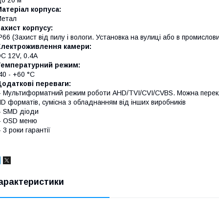
атеріал корпуса:
Метал
ахист корпусу:
P66 (Захист від пилу і вологи. Установка на вулиці або в промисло
Електроживлення камери:
C 12V, 0.4A
Температурний режим:
40 - +60 °C
Додаткові переваги:
- Мультиформатний режим роботи AHD/TVI/CVI/CVBS. Можна перекл
D форматів, сумісна з обладнанням від інших виробників
- SMD діоди
- OSD меню
- 3 роки гарантії
арактеристики