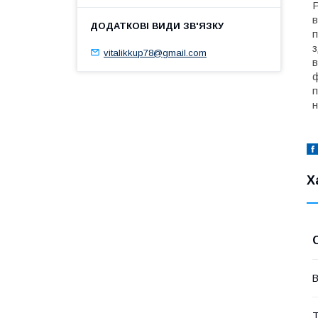
Р
в
п
з
vitalikkup78@gmail.com
в
ф
п
н
Х
В
Т