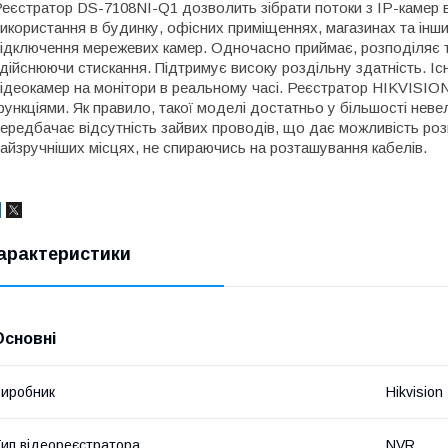
еєстратор DS-7108NI-Q1 дозволить зібрати потоки з IP-камер
икористання в будинку, офісних приміщеннях, магазинах та інши
ідключення мережевих камер. Одночасно приймає, розподіляє та
дійснюючи стискання. Підтримує високу роздільну здатність. І
ідеокамер на монітори в реальному часі. Реєстратор HIKVISIO
ункціями. Як правило, такої моделі достатньо у більшості неве
ередбачає відсутність зайвих проводів, що дає можливість роз
айзручніших місцях, не спираючись на розташування кабелів.
арактеристики
Основні
иробник
Hikvision
ип відеореєстратора
NVR