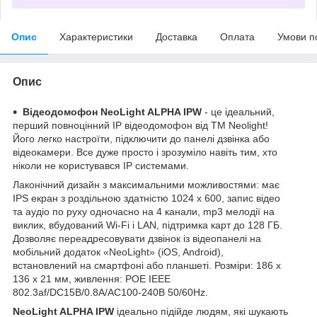
Опис
Характеристики
Доставка
Оплата
Умови п
Опис
Відеодомофон NeoLight ALPHA IPW
- це ідеальний,
перший повноцінний IP відеодомофон від TM Neolight!
Його легко настроїти, підключити до панелі дзвінка або
відеокамери. Все дуже просто і зрозуміло навіть тим, хто
ніколи не користувався IP системами.
Лаконічний дизайн з максимальними можливостями: має
IPS екран з роздільною здатністю 1024 х 600, запис відео
та аудіо по руху одночасно на 4 канали, mp3 мелодії на
виклик, вбудований Wi-Fi і LAN, підтримка карт до 128 ГБ.
Дозволяє переадресовувати дзвінок із відеопанелі на
мобільний додаток «NeoLight» (iOS, Android),
встановлений на смартфоні або планшеті. Розміри: 186 х
136 х 21 мм, живлення: POE IEEE
802.3af/DC15В/0.8A/AC100-240В 50/60Hz.
NeoLight ALPHA IPW
ідеально підійде людям, які шукають