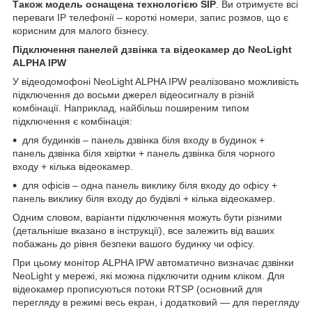
Також модель оснащена технологією SIP
. Ви отримуєте всі
переваги IP телефонії – короткі номери, запис розмов, що є
корисним для малого бізнесу.
Підключення панелей дзвінка та відеокамер до NeoLight
ALPHA IPW
У відеодомофоні NeoLight ALPHA IPW реалізовано можливість
підключення до восьми джерел відеосигналу в різній
комбінації. Наприклад, найбільш поширеним типом
підключення є комбінація:
для будинків – панель дзвінка біля входу в будинок +
панель дзвінка біля хвіртки + панель дзвінка біля чорного
входу + кілька відеокамер.
для офісів – одна панель виклику біля входу до офісу +
панель виклику біля входу до будівлі + кілька відеокамер.
Одним словом, варіанти підключення можуть бути різними
(детальніше вказано в інструкції), все залежить від ваших
побажань до рівня безпеки вашого будинку чи офісу.
При цьому монітор ALPHA IPW автоматично визначає дзвінки
NeoLight у мережі, які можна підключити одним кліком. Для
відеокамер прописуються потоки RTSP (основний для
перегляду в режимі весь екран, і додатковий — для перегляду