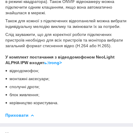
в режимі квадратора). Також ONVIF відеокамеру можна
підключити одним клацанням, якщо вона автоматично
знайшлася в мережі.
Також для кожної з підключених відеопанелей можна вибрати
індивідуальну мелодію виклику та змінювати їх за потреби.
Слід зауважити, що для коректної роботи підключених
пристроїв необхідно для всіх пристроїв та монітора вибрати
загальний формат стиснення відео (Н.264 або Н.265).
У комплект постачання з відеодомофоном NeoLight
ALPHA IPW входят
ь:trong>
відеодомофон;
монтажні аксесуари;
сполучні дроти;
блок живлення;
керівництво користувача.
Приховати