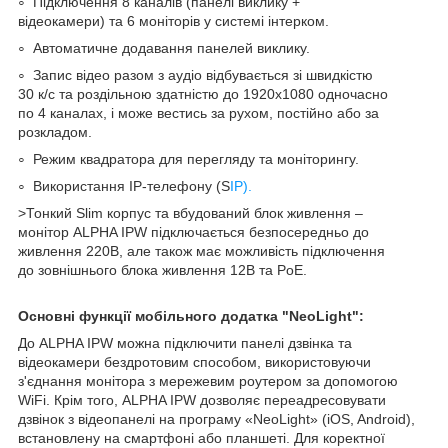
Підключення 8 каналів (панелі виклику +
відеокамери) та 6 моніторів у системі інтерком.
Автоматичне додавання панелей виклику.
Запис відео разом з аудіо відбувається зі швидкістю
30 к/с та роздільною здатністю до 1920х1080 одночасно
по 4 каналах, і може вестись за рухом, постійно або за
розкладом.
Режим квадратора для перегляду та моніторингу.
Використання IP-телефону (S
IP).
>Тонкий Slim корпус та вбудований блок живлення –
монітор ALPHA IPW підключається безпосередньо до
живлення 220В, але також має можливість підключення
до зовнішнього блока живлення 12B та PoE.
Основні функції мобільного додатка "NeoLight":
До ALPHA IPW можна підключити панелі дзвінка та
відеокамери бездротовим способом, використовуючи
з'єднання монітора з мережевим роутером за допомогою
WiFi. Крім того, ALPHA IPW дозволяє переадресовувати
дзвінок з відеопанелі на програму «NeoLight» (iOS, Android),
встановлену на смартфоні або планшеті. Для коректної