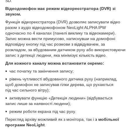
SD.
Відеодомофон має режим відеореєстратора (DVR) зі
звуком.
Функція відеореєстратора (DVR) дозволяє записувати відео
разом з аудіо відеодомофоном NeoLight ALPHA IPW
одночасно по 4 каналах (панелі виклику та відеокамери).
Запис можна вести примусово, натиснувши на домофоні
відповідну кнопку під час розмови з відвідувачем, за
розкладом, за вбудованим датчиком руху або використовуючи
запис з детекції людини, яка мінімізує кількість відео.
Для кожного каналу можна встановити окремо:
час початку та закінчення запису;
рівень чутливості вбудованого датчика руху (наприклад,
щоб домофон не записував гілки дерева, що рухаються
під час сильного вітру);
активувати функцію «Детекція людини» (відбувається
запис лише за наявності людини);
режим роботи екрана під час руху.
Перегляд архіву можливий як з монітора, так і
з мобільної
програми NeoLight
.