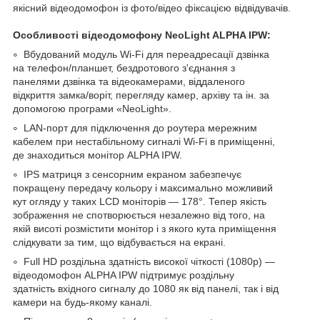
якісний відеодомофон із фото/відео фіксацією відвідувачів.
Особливості відеодомофону NeoLight ALPHA IPW:
Вбудований модуль Wi-Fi для переадресації дзвінка
на телефон/планшет, бездротового з'єднання з
панелями дзвінка та відеокамерами, віддаленого
відкриття замка/воріт, перегляду камер, архіву та ін. за
допомогою програми «NeoLight».
LAN-порт для підключення до роутера мережним
кабелем при нестабільному сигналі Wi-Fi в приміщенні,
де знаходиться монітор ALPHA IPW.
IPS матриця з сенсорним екраном забезпечує
покращену передачу кольору і максимально можливий
кут огляду у таких LCD моніторів — 178°. Тепер якість
зображення не спотворюється незалежно від того, на
якій висоті розмістити монітор і з якого кута приміщення
слідкувати за тим, що відбувається на екрані.
Full HD роздільна здатність високої чіткості (1080р) —
відеодомофон ALPHA IPW підтримує роздільну
здатність вхідного сигналу до 1080 як від панелі, так і від
камери на будь-якому каналі.